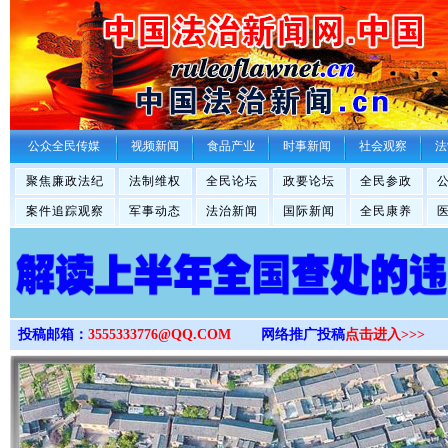
>
公众全民传媒
视频新闻
食品产业
时事新闻
社会观察
法
聚焦廉政法纪
法制维权
全民论坛
政要论坛
全民参政
案件追踪观察
军事动态
法治新闻
国际新闻
全民康养
投稿邮箱：
3555333776@QQ.COM
网络推广投稿
点击进入>>>