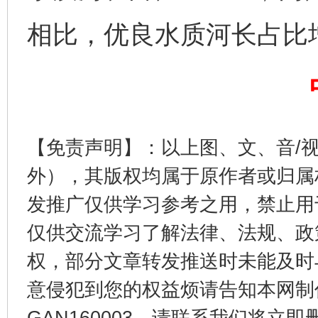
完善运行机制助力责任有效落实
一纸欠条
相比，优良水质河长占比
【免责声明】：以上图、文、音/
外），其版权均属于原作者或归属
发推广仅供学习参考之用，禁止用
东山县通报“牛蛙产品抗生素超标问题”
法
仅供交流学习了解法律、法规、政
权，部分文章转发推送时未能及时
意侵犯到您的权益烦请告知本网制作采编
GAN160003，请联系我们将立即删