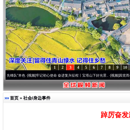
1
2
3
4
5
6
7
8
9
10
本色
·[视频]
牢记初心使命 奋进复兴征程丨宝塔山下好光景..
·[视频]
因党而生 为党而战—
首页
»
社会/身边事件
踔厉奋发